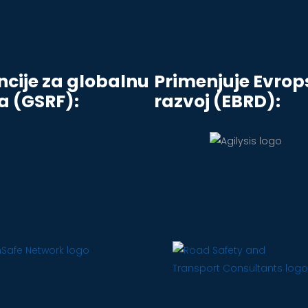
cije za globalnu
Primenjuje Evrop
a (GSRF):
razvoj (EBRD):