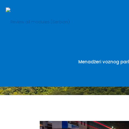
Pregledajt
Menadžeri voznog par