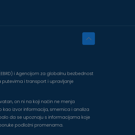
 (EBRD) i Agencijom za globalnu bezbednost
 putevima i transport i upravljanje
atan, on ni na koji način ne menja
 kao izvor informacija, smernica i analiza
rebalo da se upoznaju s informacijama koje
 preporuke podložni promenama.