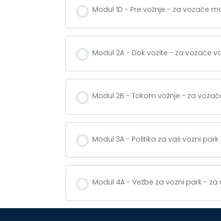
Modul 1D - Pre vožnje - za vozače m
Modul 2A - Dok vozite - za vozače vo
Modul 2B - Tokom vožnje - za vozač
Modul 3A - Politika za vaš vozni pa
Modul 4A - Vežbe za vozni park - z