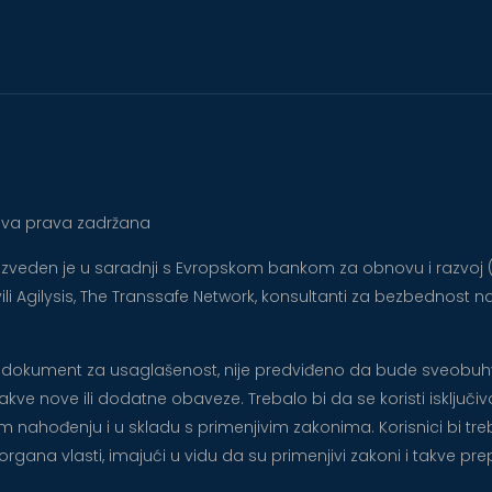
 Sva prava zadržana
roizveden je u saradnji s Evropskom bankom za obnovu i razvoj
li Agilysis, The Transsafe Network, konsultanti za bezbednost na
ije dokument za usaglašenost, nije predviđeno da bude sveobuhv
ve nove ili dodatne obaveze. Trebalo bi da se koristi isključivo
nom nahođenju i u skladu s primenjivim zakonima. Korisnici bi t
h organa vlasti, imajući u vidu da su primenjivi zakoni i takve