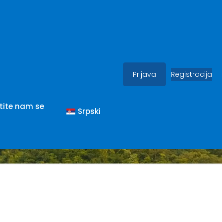
Prijava
Registracija
e (Srpski)
tite nam se
Srpski