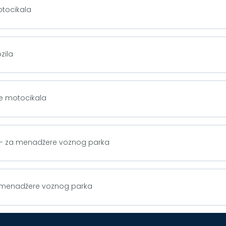
otocikala
zila
e motocikala
rk - za menadžere voznog parka
a menadžere voznog parka