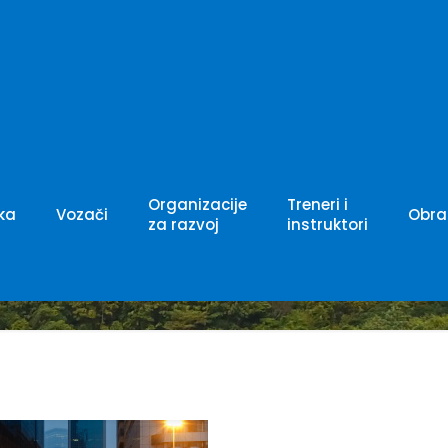
e sve materijal
Organizacije
Treneri i
ka
Vozači
Obra
za razvoj
instruktori