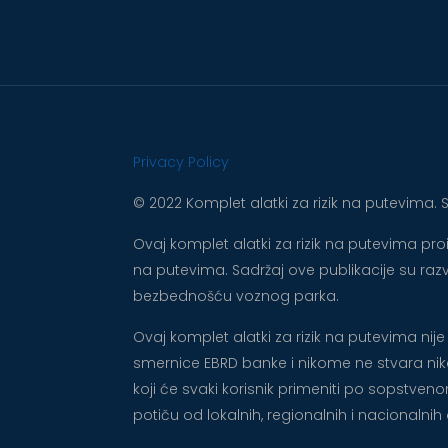
Privacy Policy
© 2022 Komplet alatki za rizik na putevima.
Ovaj komplet alatki za rizik na putevima p
na putevima. Sadržaj ove publikacije su razvi
bezbednošću voznog parka.
Ovaj komplet alatki za rizik na putevima n
smernice EBRD banke i nikome ne stvara nikak
koji će svaki korisnik primeniti po sopstve
potiču od lokalnih, regionalnih i nacionalni