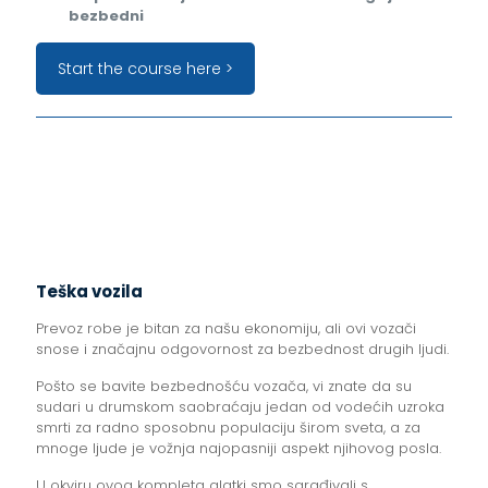
bezbedni
Start the course here >
Teška vozila
Prevoz robe je bitan za našu ekonomiju, ali ovi vozači
snose i značajnu odgovornost za bezbednost drugih ljudi.
Pošto se bavite bezbednošću vozača, vi znate da su
sudari u drumskom saobraćaju jedan od vodećih uzroka
smrti za radno sposobnu populaciju širom sveta, a za
mnoge ljude je vožnja najopasniji aspekt njihovog posla.
U okviru ovog kompleta alatki smo sarađivali s