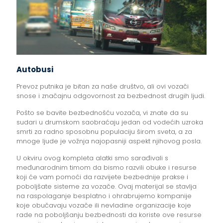
Autobusi
Prevoz putnika je bitan za naše društvo, ali ovi vozači
snose i značajnu odgovornost za bezbednost drugih ljudi.
Pošto se bavite bezbednošću vozača, vi znate da su
sudari u drumskom saobraćaju jedan od vodećih uzroka
smrti za radno sposobnu populaciju širom sveta, a za
mnoge ljude je vožnja najopasniji aspekt njihovog posla.
U okviru ovog kompleta alatki smo sarađivali s
međunarodnim timom da bismo razvili obuke i resurse
koji će vam pomoći da razvijete bezbednije prakse i
poboljšate sisteme za vozače. Ovaj materijal se stavlja
na raspolaganje besplatno i ohrabrujemo kompanije
koje obučavaju vozače ili nevladine organizacije koje
rade na poboljšanju bezbednosti da koriste ove resurse