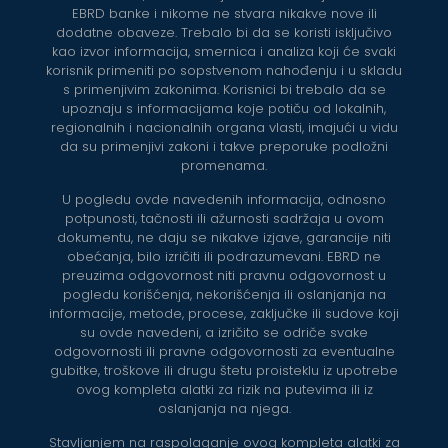
EBRD banke i nikome ne stvara nikakve nove ili
dodatne obaveze. Trebalo bi da se koristi isključivo
kao izvor informacija, smernica i analiza koji će svaki
korisnik primeniti po sopstvenom nahođenju i u skladu
s primenjivim zakonima. Korisnici bi trebalo da se
upoznaju s informacijama koje potiču od lokalnih,
regionalnih i nacionalnih organa vlasti, imajući u vidu
da su primenjivi zakoni i takve preporuke podložni
promenama.
U pogledu ovde navedenih informacija, odnosno
potpunosti, tačnosti ili ažurnosti sadržaja u ovom
dokumentu, ne daju se nikakve izjave, garancije niti
obećanja, bilo izričiti ili podrazumevani. EBRD ne
preuzima odgovornost niti pravnu odgovornost u
pogledu korišćenja, nekorišćenja ili oslanjanja na
informacije, metode, procese, zaključke ili sudove koji
su ovde navedeni, a izričito se odriče svake
odgovornosti ili pravne odgovornosti za eventualne
gubitke, troškove ili drugu štetu proisteklu iz upotrebe
ovog kompleta alatki za rizik na putevima ili iz
oslanjanja na njega.
Stavljanjem na raspolaganje ovog kompleta alatki za