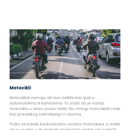
Motocikli
Motociklisti nemaju isti nivo zaštite kao ljudi u
automobilima ili kamionima. To znači da je vožnja
motocikla u okviru posla nešto što mnogi motociklisti rade
bez prevelikog razmišljanja o rizicima.
Pošto se bavite bezbednošću vozača motocikala, vi znate
da su sudari u drumskom saobraćaju jedan od vodećih