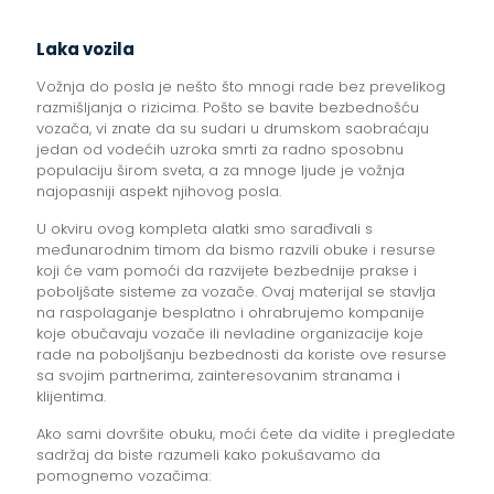
Laka vozila
Vožnja do posla je nešto što mnogi rade bez prevelikog
razmišljanja o rizicima. Pošto se bavite bezbednošću
vozača, vi znate da su sudari u drumskom saobraćaju
jedan od vodećih uzroka smrti za radno sposobnu
populaciju širom sveta, a za mnoge ljude je vožnja
najopasniji aspekt njihovog posla.
U okviru ovog kompleta alatki smo sarađivali s
međunarodnim timom da bismo razvili obuke i resurse
koji će vam pomoći da razvijete bezbednije prakse i
poboljšate sisteme za vozače. Ovaj materijal se stavlja
na raspolaganje besplatno i ohrabrujemo kompanije
koje obučavaju vozače ili nevladine organizacije koje
rade na poboljšanju bezbednosti da koriste ove resurse
sa svojim partnerima, zainteresovanim stranama i
klijentima.
Ako sami dovršite obuku, moći ćete da vidite i pregledate
sadržaj da biste razumeli kako pokušavamo da
pomognemo vozačima: