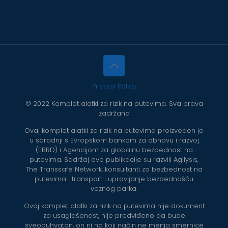
Privacy Policy
© 2022 Komplet alatki za rizik na putevima. Sva prava
zadržana
Ovaj komplet alatki za rizik na putevima proizveden je
u saradnji s Evropskom bankom za obnovu i razvoj
(EBRD) i Agencijom za globalnu bezbednost na
putevima. Sadržaj ove publikacije su razvili Agilysis,
The Transsafe Network, konsultanti za bezbednost na
putevima i transport i upravljanje bezbednošću
voznog parka.
Ovaj komplet alatki za rizik na putevima nije dokument
za usaglašenost, nije predviđeno da bude
sveobuhvatan, on ni na koji način ne menja smernice