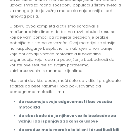
uzroka smrti za radno sposobnu populaciju širom sveta, a
za mnoge ljude je vožnja motocikla najopasniji aspekt
njihovog posla.
U okviru ovog kompleta alatki smo sarađivali s
međunarodnim timom da bismo razvili obuke i resurse
koji će vam pomoći da razvijete bezbednije prakse i
poboljšate sisteme za vozače. Ovaj materijal se stavlja
na raspolaganje besplatno i ohrabrujemo kompanije
koje obučavaju vozače motocikala ili nevladine
organizacije koje rade na poboljšanju bezbednosti da
koriste ove resurse sa svojim partnerima,
zainteresovanim stranama i klijentima.
Ako sami dovršite obuku, moći ćete da vidite i pregledate
sadržaj da biste razumeli kako pokušavamo da
pomognemo motociklistima:
da razumeju svoje odgovornosti kao vozača
motocikla
da obezbede da je njihovo vozilo bezbedno za
vožnju i da ispunjava zakonske uslove
da preduzimaju mere kako bi oni i drugi ljudi bili