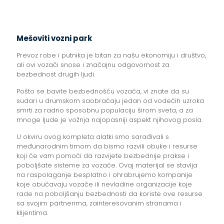
Mešoviti vozni park
Prevoz robe i putnika je bitan za našu ekonomiju i društvo,
ali ovi vozači snose i značajnu odgovornost za
bezbednost drugih ljudi.
Pošto se bavite bezbednošću vozača, vi znate da su
sudari u drumskom saobraćaju jedan od vodećih uzroka
smrti za radno sposobnu populaciju širom sveta, a za
mnoge ljude je vožnja najopasniji aspekt njihovog posla.
U okviru ovog kompleta alatki smo sarađivali s
međunarodnim timom da bismo razvili obuke i resurse
koji će vam pomoći da razvijete bezbednije prakse i
poboljšate sisteme za vozače. Ovaj materijal se stavlja
na raspolaganje besplatno i ohrabrujemo kompanije
koje obučavaju vozače ili nevladine organizacije koje
rade na poboljšanju bezbednosti da koriste ove resurse
sa svojim partnerima, zainteresovanim stranama i
klijentima.