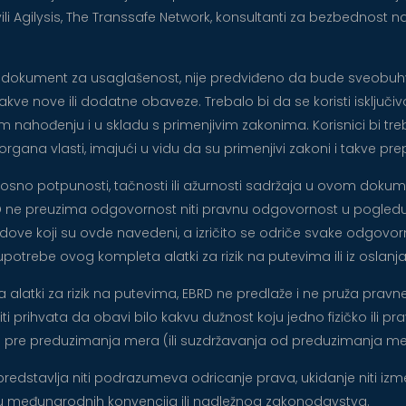
li Agilysis, The Transsafe Network, konsultanti za bezbednost na
ije dokument za usaglašenost, nije predviđeno da bude sveobuhv
ve nove ili dodatne obaveze. Trebalo bi da se koristi isključivo
nom nahođenju i u skladu s primenjivim zakonima. Korisnici bi t
h organa vlasti, imajući u vidu da su primenjivi zakoni i takve
no potpunosti, tačnosti ili ažurnosti sadržaja u ovom dokument
BRD ne preuzima odgovornost niti pravnu odgovornost u pogledu k
sudove koji su ovde navedeni, a izričito se odriče svake odgovo
z upotrebe ovog kompleta alatki za rizik na putevima ili iz oslanj
latki za rizik na putevima, EBRD ne predlaže i ne pruža pravne
, niti prihvata da obavi bilo kakvu dužnost koju jedno fizičko ili 
oba pre preduzimanja mera (ili suzdržavanja od preduzimanja
redstavlja niti podrazumeva odricanje prava, ukidanje niti izmenu 
iru međunarodnih konvencija ili nadležnog zakonodavstva.