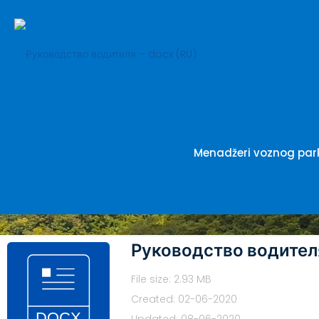
Руководст
Menadžeri voznog par
Руководство водител
File size: 2.93 MB
Created: 02-06-2020