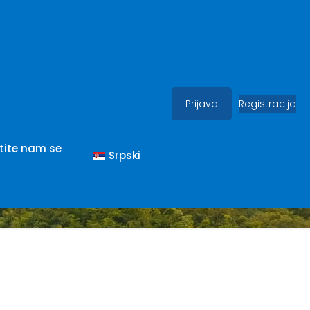
Prijava
Registracija
docx (RU)
tite nam se
Srpski