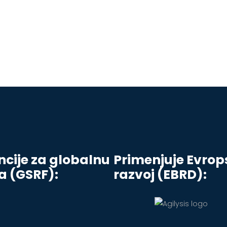
cije za globalnu
Primenjuje Evrop
a (GSRF):
razvoj (EBRD):