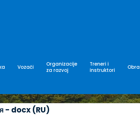
во водителя – 
Organizacije
Treneri i
ka
Vozači
Obra
za razvoj
instruktori
я - docx (RU)