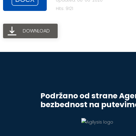
Updated: 08-06-2020
Hits: 9121
DOWNLOAD
Podržano od strane Agen
bezbednost na putevim