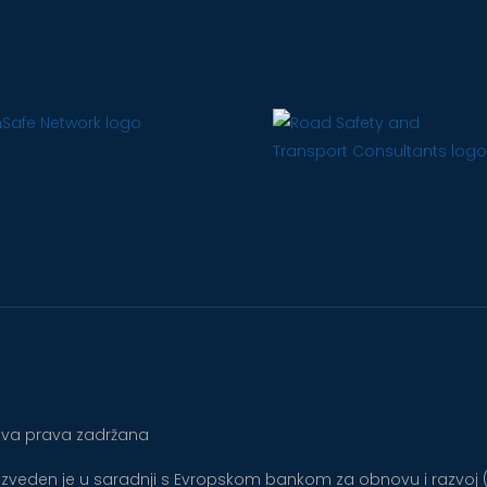
 Sva prava zadržana
roizveden je u saradnji s Evropskom bankom za obnovu i razvoj