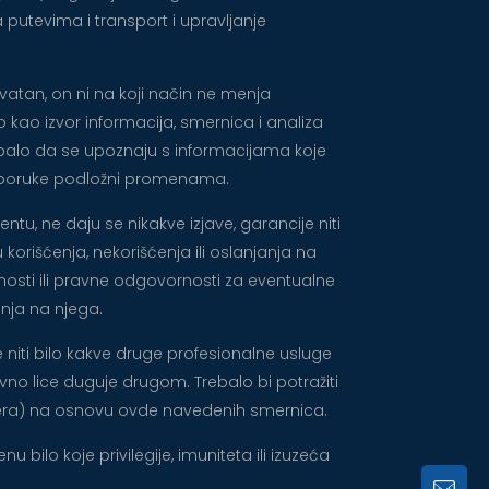
 putevima i transport i upravljanje
atan, on ni na koji način ne menja
 kao izvor informacija, smernica i analiza
rebalo da se upoznaju s informacijama koje
 preporuke podložni promenama.
u, ne daju se nikakve izjave, garancije niti
orišćenja, nekorišćenja ili oslanjanja na
rnosti ili pravne odgovornosti za eventualne
anja na njega.
 niti bilo kakve druge profesionalne usluge
pravno lice duguje drugom. Trebalo bi potražiti
 mera) na osnovu ovde navedenih smernica.
bilo koje privilegije, imuniteta ili izuzeća